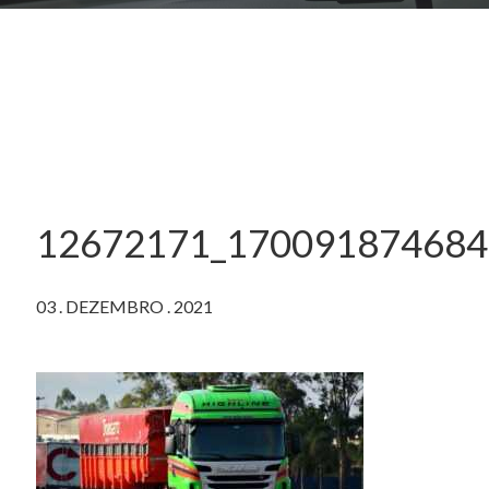
12672171_170091874684
03
.
DEZEMBRO
.
2021